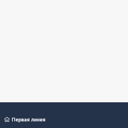
13 000 000 руб.
Коммерческая недвижимость
Магазин, 339,7 м², 1/1 эт.
село Степное, улица Мира, 51
Подробнее
Первая линия