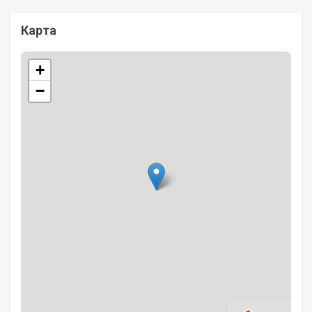
Карта
+
−