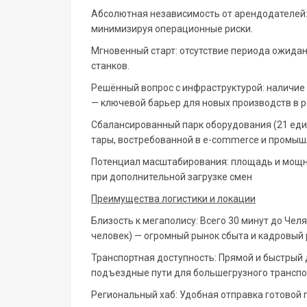
Абсолютная независимость от арендодателей:
минимизируя операционные риски.
Мгновенный старт: отсутствие периода ожидан
станков.
Решённый вопрос с инфраструктурой: наличие
— ключевой барьер для новых производств в р
Сбалансированный парк оборудования (21 еди
тары, востребованной в e-commerce и промыш
Потенциал масштабирования: площадь и мощн
при дополнительной загрузке смен
Преимущества логистики и локации
Близость к мегаполису: Всего 30 минут до Чел
человек) — огромный рынок сбыта и кадровый 
Транспортная доступность: Прямой и быстрый 
подъездные пути для большегрузного транспо
Региональный хаб: Удобная отправка готовой 