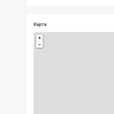
Карта
+
−